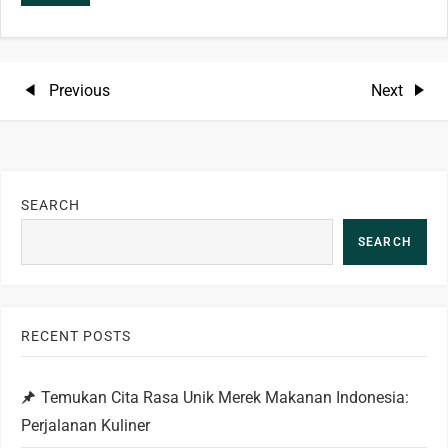
P
Previous
Next
Previous
Next
Post
Post
o
s
SEARCH
t
SEARCH
n
a
RECENT POSTS
v
Temukan Cita Rasa Unik Merek Makanan Indonesia:
i
Perjalanan Kuliner