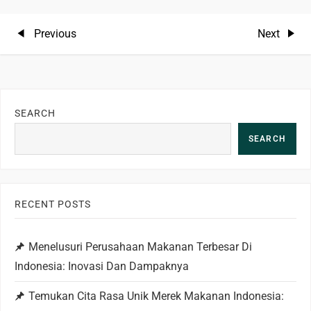
P
Previous
Next
Previous
Next
Post
Post
o
s
SEARCH
t
SEARCH
n
a
RECENT POSTS
v
Menelusuri Perusahaan Makanan Terbesar Di
i
Indonesia: Inovasi Dan Dampaknya
g
Temukan Cita Rasa Unik Merek Makanan Indonesia: