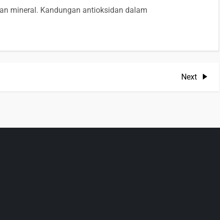
an mineral. Kandungan antioksidan dalam
Next
Next
Post