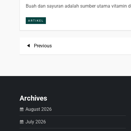
Buah dan sayuran adalah sumber utama vitamin d
ARTIKEL
P
Previous
Previous
Post
o
s
t
Archives
n
August 2026
a
July 2026
v