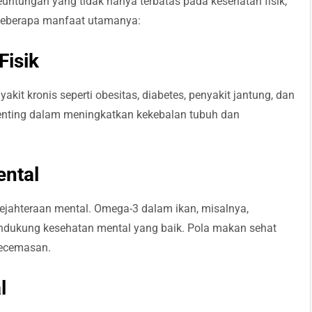
tungan yang tidak hanya terbatas pada kesehatan fisik,
 beberapa manfaat utamanya:
Fisik
 kronis seperti obesitas, diabetes, penyakit jantung, dan
l penting dalam meningkatkan kekebalan tubuh dan
ntal
ejahteraan mental. Omega-3 dalam ikan, misalnya,
ndukung kesehatan mental yang baik. Pola makan sehat
kecemasan.
l