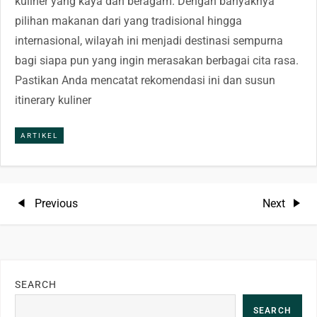
kuliner yang kaya dan beragam. Dengan banyaknya
pilihan makanan dari yang tradisional hingga
internasional, wilayah ini menjadi destinasi sempurna
bagi siapa pun yang ingin merasakan berbagai cita rasa.
Pastikan Anda mencatat rekomendasi ini dan susun
itinerary kuliner
ARTIKEL
P
Previous
Next
Previous
Next
Post
Post
o
s
SEARCH
t
SEARCH