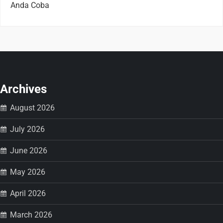
n
Anda Coba
Archives
August 2026
July 2026
June 2026
May 2026
April 2026
March 2026