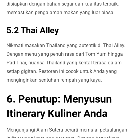
disiapkan dengan bahan segar dan kualitas terbaik,
memastikan pengalaman makan yang luar biasa.
5.2 Thai Alley
Nikmati masakan Thailand yang autentik di Thai Alley.
Dengan menu yang penuh rasa dari Tom Yum hingga
Pad Thai, nuansa Thailand yang kental terasa dalam
setiap gigitan. Restoran ini cocok untuk Anda yang
menginginkan sentuhan rempah yang kaya.
6. Penutup: Menyusun
Itinerary Kuliner Anda
Mengunjungi Alam Sutera berarti memulai petualangan