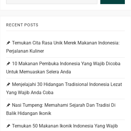
n
a
RECENT POSTS
v
Temukan Cita Rasa Unik Merek Makanan Indonesia:
i
Perjalanan Kuliner
g
10 Makanan Pembuka Indonesia Yang Wajib Dicoba
Untuk Memuaskan Selera Anda
a
Menjelajahi 30 Hidangan Tradisional Indonesia Lezat
t
Yang Wajib Anda Coba
i
Nasi Tumpeng: Memahami Sejarah Dan Tradisi Di
Balik Hidangan Ikonik
o
Temukan 50 Makanan Ikonik Indonesia Yang Wajib