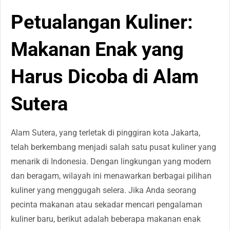
Petualangan Kuliner:
Makanan Enak yang
Harus Dicoba di Alam
Sutera
Alam Sutera, yang terletak di pinggiran kota Jakarta,
telah berkembang menjadi salah satu pusat kuliner yang
menarik di Indonesia. Dengan lingkungan yang modern
dan beragam, wilayah ini menawarkan berbagai pilihan
kuliner yang menggugah selera. Jika Anda seorang
pecinta makanan atau sekadar mencari pengalaman
kuliner baru, berikut adalah beberapa makanan enak